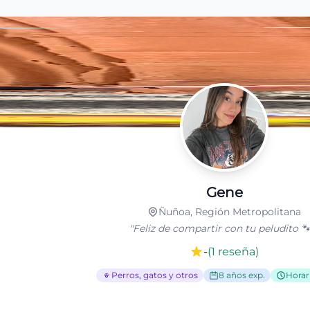
Gene
Ñuñoa, Región Metropolitana
"
Feliz de compartir con tu peludito 🐾
-
(
1
reseña
)
Perros, gatos y otros
8 años exp.
Horari