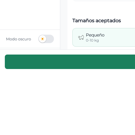
Tamaños aceptados
Pequeño
Modo oscuro
0-10 kg
Invitado
Grande
Inicia sesion para mas
26-40 kg
opciones
Mascotas que cuida
Perros
Gatos
Otros
Zonas de servicio