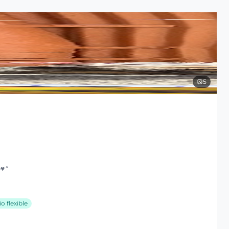
5
♥️
"
o flexible