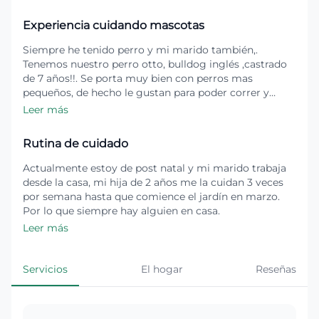
Experiencia cuidando mascotas
Siempre he tenido perro y mi marido también,.
Tenemos nuestro perro otto, bulldog inglés ,castrado
de 7 años!!. Se porta muy bien con perros mas
pequeños, de hecho le gustan para poder correr y
jugar. Tenemos 2 hijas, una recién nacida y otra de 2
Leer más
años que es muy respetuosa con ellos y pedimos que
nuestros huéspedes lo sean con ellas también!. Vivo en
Rutina de cuidado
casa y con patio con pasto para que puedan disfrutar y
jugar con mi perro. Somos muy cuidadosos con los
Actualmente estoy de post natal y mi marido trabaja
perritos ya que el nuestro necesita cuidados más
desde la casa, mi hija de 2 años me la cuidan 3 veces
rigurosos por el shock de calor, su peso, etc por lo que
por semana hasta que comience el jardín en marzo.
no sería diferente con nuestros huéspedes peludos!! .
Por lo que siempre hay alguien en casa.
Leer más
Servicios
El hogar
Reseñas