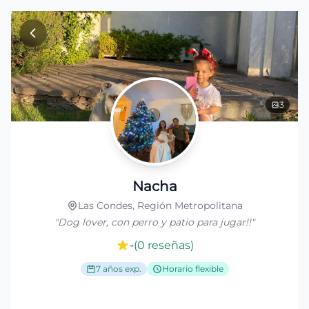
Ir al contenido principal
3
Nacha
Las Condes, Región Metropolitana
"
Dog lover, con perro y patio para jugar!!
"
-
(
0
reseñas
)
7 años exp.
Horario flexible