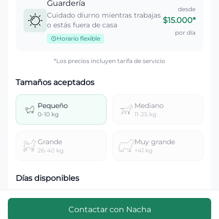
Guardería
desde
Cuidado diurno mientras trabajas
$15.000
*
o estás fuera de casa
por día
Horario flexible
*Los precios incluyen tarifa de servicio
Tamaños aceptados
Pequeño
Mediano
0-10 kg
11-25 kg
Grande
Muy grande
26-40 kg
+41 kg
Días disponibles
Lun
Mar
Mié
Jue
Vie
Sáb
Dom
Contactar con
Nacha