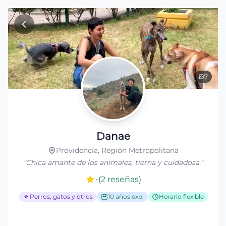
Ir al contenido principal
7
Danae
Providencia, Región Metropolitana
"
Chica amante de los animales, tierna y cuidadosa.
"
-
(
2
reseñas
)
Perros, gatos y otros
10 años exp.
Horario flexible