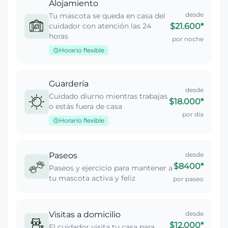
Alojamiento
desde
Tu mascota se queda en casa del
cuidador con atención las 24
$21.600
*
horas
por noche
Horario flexible
Guardería
desde
Cuidado diurno mientras trabajas
$18.000
*
o estás fuera de casa
por día
Horario flexible
Paseos
desde
$8400
*
Paseos y ejercicio para mantener a
tu mascota activa y feliz
por paseo
Visitas a domicilio
desde
$12.000
*
El cuidador visita tu casa para