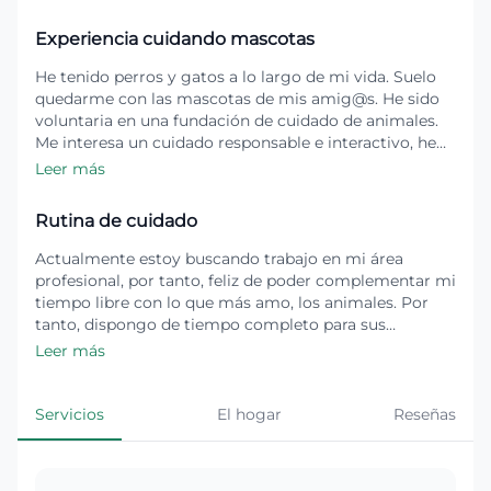
Experiencia cuidando mascotas
He tenido perros y gatos a lo largo de mi vida. Suelo
quedarme con las mascotas de mis amig@s. He sido
voluntaria en una fundación de cuidado de animales.
Me interesa un cuidado responsable e interactivo, he
estado atenta a las estrategias que guían los
Leer más
profesionales de entrenamiento canino y procuro
tenerlas en consideración en todo momento. En el
Rutina de cuidado
fondo me preocupa un compromiso real con los
animales.
Actualmente estoy buscando trabajo en mi área
profesional, por tanto, feliz de poder complementar mi
tiempo libre con lo que más amo, los animales. Por
tanto, dispongo de tiempo completo para sus
necesidades.
Leer más
Servicios
El hogar
Reseñas