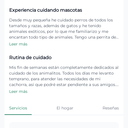
Experiencia cuidando mascotas
Desde muy pequeña he cuidado perros de todos los
tamaños y razas, además de gatos y he tenido
animales exóticos, por lo que me familiarizo y me
encantan todo tipo de animales. Tengo una perrita de
tamaño mediano muy sociable y amistosa, que por lo
Leer más
general duerme en un sillón cama en mi pieza, pero
para caso de perritos tímidos o poco sociables hay
Rutina de cuidado
lugar para darle su espacio y separarlos. Además de
experiencia con perritos juguetones e intensos, tengo
Mis fin de semanas están completamente dedicados al
experiencia con perritos tímidos y sensibles.
cuidado de los animalitos. Todos los días me levanto
temprano, para atender las necesidades de mi
cachorra, así que podré estar pendiente a sus amigos.
También durante la semana cuento con algunos
Leer más
horarios en la tarde y en la mañana a consultar. Les
daré mucho cariño y atención.
Servicios
El hogar
Reseñas