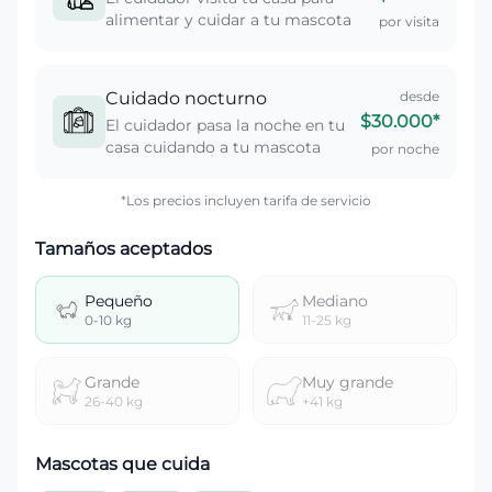
alimentar y cuidar a tu mascota
por visita
Cuidado nocturno
desde
$30.000
*
El cuidador pasa la noche en tu
casa cuidando a tu mascota
por noche
*Los precios incluyen tarifa de servicio
Tamaños aceptados
Pequeño
Mediano
0-10 kg
11-25 kg
Grande
Muy grande
26-40 kg
+41 kg
Mascotas que cuida