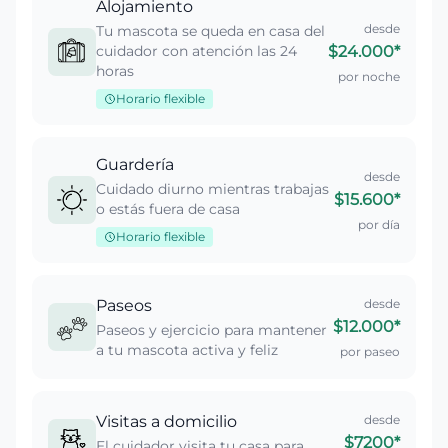
Alojamiento
desde
Tu mascota se queda en casa del
cuidador con atención las 24
$24.000
*
horas
por noche
Horario flexible
Guardería
desde
Cuidado diurno mientras trabajas
$15.600
*
o estás fuera de casa
por día
Horario flexible
Paseos
desde
$12.000
*
Paseos y ejercicio para mantener
a tu mascota activa y feliz
por paseo
Visitas a domicilio
desde
$7200
*
El cuidador visita tu casa para