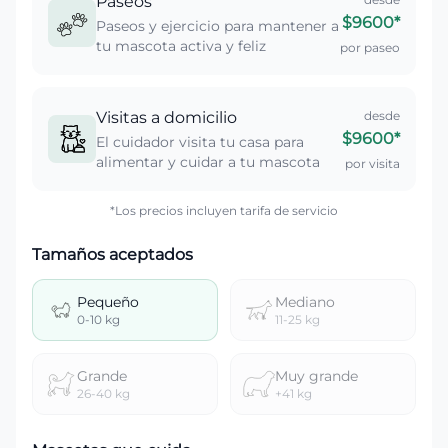
Paseos
$9600
*
Paseos y ejercicio para mantener a
tu mascota activa y feliz
por paseo
Visitas a domicilio
desde
$9600
*
El cuidador visita tu casa para
alimentar y cuidar a tu mascota
por visita
*Los precios incluyen tarifa de servicio
Tamaños aceptados
Pequeño
Mediano
0-10 kg
11-25 kg
Grande
Muy grande
26-40 kg
+41 kg