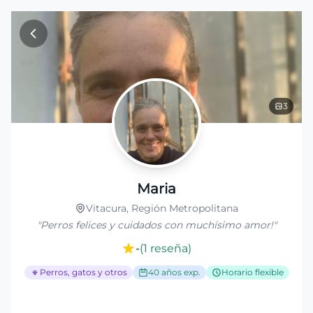
Ir al contenido principal
3
Maria
Vitacura, Región Metropolitana
"
Perros felices y cuidados con muchísimo amor!
"
-
(
1
reseña
)
Perros, gatos y otros
40 años exp.
Horario flexible