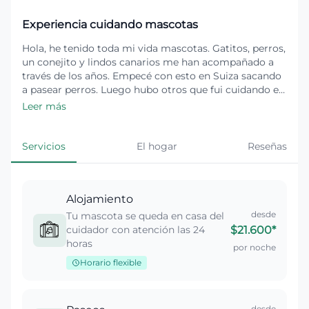
Experiencia cuidando mascotas
Hola, he tenido toda mi vida mascotas. Gatitos, perros,
un conejito y lindos canarios me han acompañado a
través de los años. Empecé con esto en Suiza sacando
a pasear perros. Luego hubo otros que fui cuidando en
mi casa. Fue una experiencia muy linda que me
Leer más
incentivo a seguir haciéndolo cada vez que pudiera. He
cuidado también por supuesto innumerables veces las
mascotas de mis amigas y recientemente trabajé en
Servicios
El hogar
Reseñas
Estados Unidos quedándome en casas donde me hacía
cargo de sus mascotas mientras los dueños estaban
de vacaciones. Es algo que me encanta, se forman
Alojamiento
historias hermosas y extraordinarias y cada animalito
pasa instantáneamente a ocupar un lugar en mi
desde
Tu mascota se queda en casa del
corazón.
cuidador con atención las 24
$21.600
*
horas
por noche
Horario flexible
desde