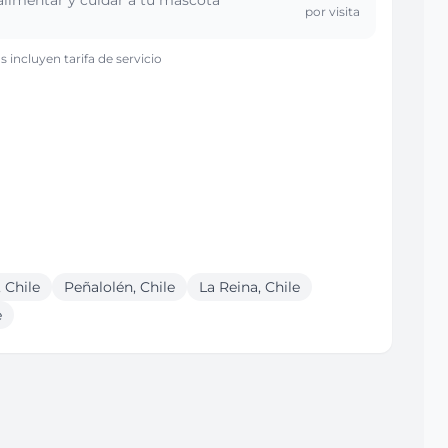
 alimentar y cuidar a tu mascota
por visita
s incluyen tarifa de servicio
 Chile
Peñalolén, Chile
La Reina, Chile
e