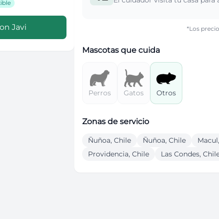
El cuidador visita tu casa para
ible
con
Javi
*Los precio
Mascotas que cuida
Perros
Gatos
Otros
Zonas de servicio
Ñuñoa, Chile
Ñuñoa, Chile
Macul,
Providencia, Chile
Las Condes, Chil