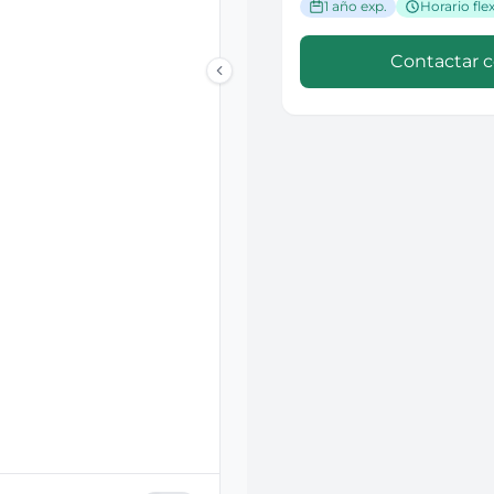
1 año exp.
Horario flex
Contactar 