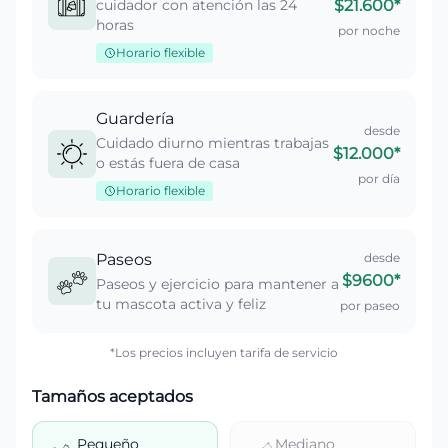
cuidador con atención las 24
$21.600
*
horas
por noche
Horario flexible
Guardería
desde
Cuidado diurno mientras trabajas
$12.000
*
o estás fuera de casa
por día
Horario flexible
Paseos
desde
$9600
*
Paseos y ejercicio para mantener a
tu mascota activa y feliz
por paseo
*Los precios incluyen tarifa de servicio
Tamaños aceptados
Pequeño
Mediano