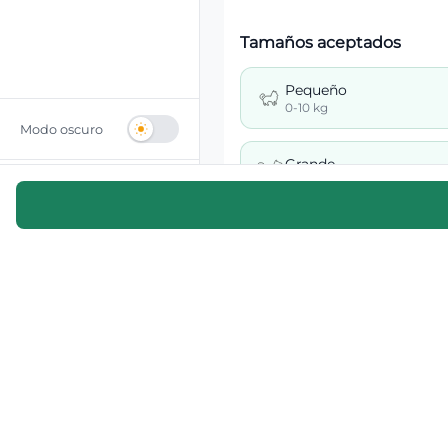
Tamaños aceptados
Pequeño
0-10 kg
Modo oscuro
Grande
26-40 kg
Invitado
Inicia sesion para mas
opciones
Mascotas que cuida
Perros
Gatos
Otros
Zonas de servicio
Providencia, Chile