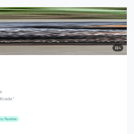
4
a
icada.
"
o flexible