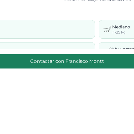
Mediano
11-25 kg
Muy gran
+41 kg
Contactar con
Francisco Montt