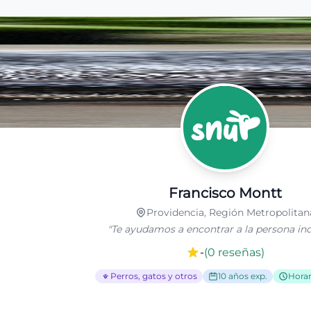
Francisco Montt
Providencia, Región Metropolitan
"
Te ayudamos a encontrar a la persona ind
-
(
0
reseñas
)
Perros, gatos y otros
10 años exp.
Horari