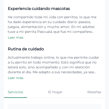
Experiencia cuidando mascotas
He compartido toda mi vida con perritos, lo que me
ha dado experiencia en su cuidado diario: paseos,
juegos, alimentación y mucho amor. En mi adultez
tuve a mi perrita Pascuala que fue mi compañera
inseparable, y también he cuidado a los perritos de mis
Leer más
amigxs cuando lo han necesitado. Me encanta
entregarles atención constante, compañía y cariño
Rutina de cuidado
para que se sientan tranquilos y felices🐾
Actualmente trabajo online, lo que me permite cuidar
a tu perrito en todo momento. Esto significa que no
estará solo, sino acompañado y con mi atención
durante el día. Me adapto a sus necesidades, ya sea
pasear, jugar o simplemente darle compañía y cariño.
Leer más
Servicios
El hogar
Reseñas