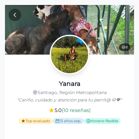
Ir al contenido principal
8
Yanara
Santiago, Región Metropolitana
"
Cariño, cuidado y atención para tu perrit@ 🐶💖
"
5.0
(
10
reseñas
)
Top evaluado
13 años exp.
Horario flexible